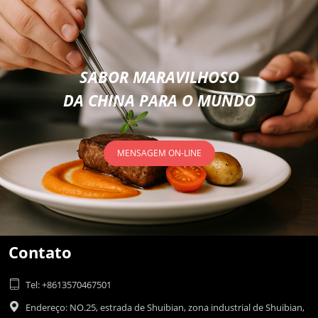
SABOR MARAVILHOSO
DA CHINA PARA O MUNDO
MENSAGEM ON-LINE
Contato

Tel: +8613570467501

Endereço: NO.25, estrada de Shuibian, zona industrial de Shuibian,