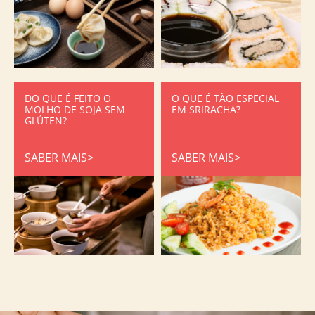
DO QUE É FEITO O
O QUE É TÃO ESPECIAL
MOLHO DE SOJA SEM
EM SRIRACHA?
GLÚTEN?
SABER MAIS>
SABER MAIS>