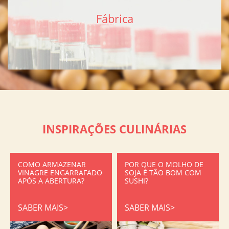
Fábrica
INSPIRAÇÕES CULINÁRIAS
COMO ARMAZENAR
POR QUE O MOLHO DE
VINAGRE ENGARRAFADO
SOJA É TÃO BOM COM
APÓS A ABERTURA?
SUSHI?
SABER MAIS>
SABER MAIS>