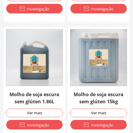

Investigação

Investigação
Molho de soja escura
Molho de soja escura
sem glúten 1.86L
sem glúten 15kg
Ver mais
Ver mais

Investigação

Investigação