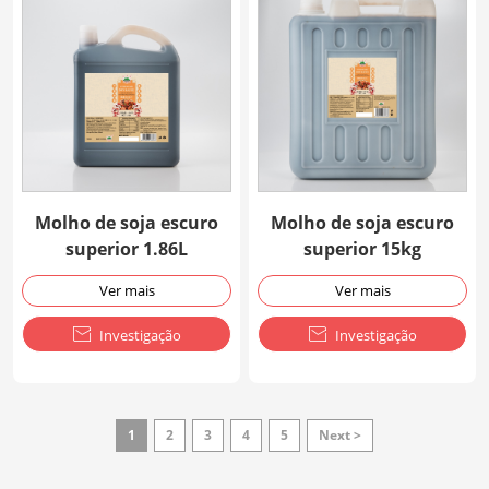
Molho de soja escuro
Molho de soja escuro
superior 1.86L
superior 15kg
Ver mais
Ver mais

Investigação

Investigação
1
2
3
4
5
Next >