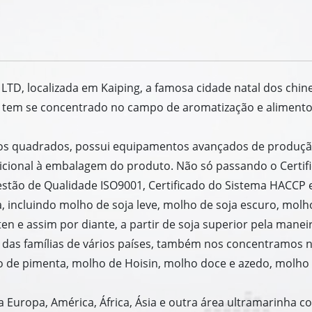
, LTD, localizada em Kaiping, a famosa cidade natal dos chi
, tem se concentrado no campo de aromatização e alimentos
tros quadrados, possui equipamentos avançados de produç
dicional à embalagem do produto. Não só passando o Certi
stão de Qualidade ISO9001, Certificado do Sistema HACCP e
, incluindo molho de soja leve, molho de soja escuro, molh
n e assim por diante, a partir de soja superior pela maneir
as das famílias de vários países, também nos concentramos
ho de pimenta, molho de Hoisin, molho doce e azedo, molho
 Europa, América, África, Ásia e outra área ultramarinha