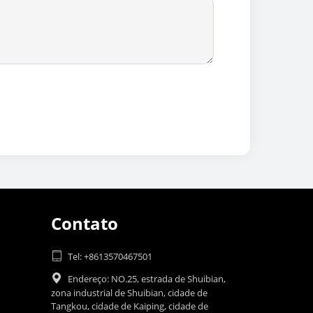
Contato

Tel: +8613570467501

Endereço: NO.25, estrada de Shuibian,
zona industrial de Shuibian, cidade de
Tangkou, cidade de Kaiping, cidade de