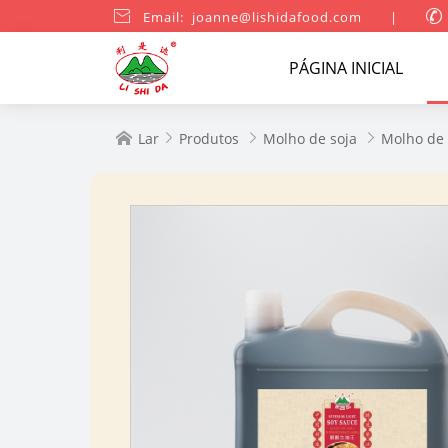

Email: joanne@lishidafood.com
|

PÁGINA INICIAL
Lar
Produtos
Molho de soja
Molho de 



