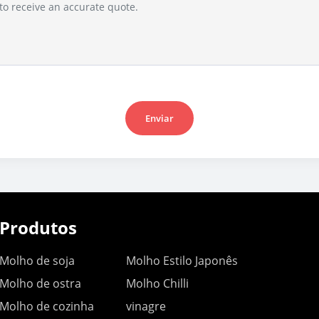
Enviar
Produtos
Molho de soja
Molho Estilo Japonês
Molho de ostra
Molho Chilli
Molho de cozinha
vinagre