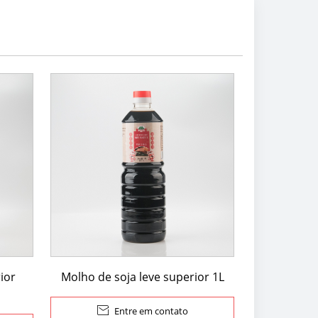
ior
Molho de soja leve superior 1L

Entre em contato