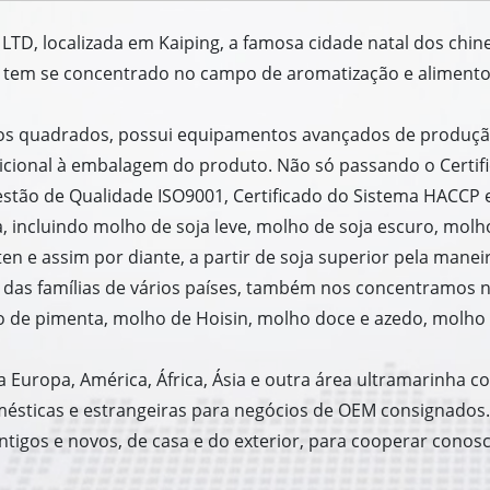
, LTD, localizada em Kaiping, a famosa cidade natal dos chi
, tem se concentrado no campo de aromatização e alimentos
tros quadrados, possui equipamentos avançados de produç
dicional à embalagem do produto. Não só passando o Certi
stão de Qualidade ISO9001, Certificado do Sistema HACCP e
, incluindo molho de soja leve, molho de soja escuro, molh
n e assim por diante, a partir de soja superior pela maneir
as das famílias de vários países, também nos concentramos
ho de pimenta, molho de Hoisin, molho doce e azedo, molho
 Europa, América, África, Ásia e outra área ultramarinha
sticas e estrangeiras para negócios de OEM consignados.
tigos e novos, de casa e do exterior, para cooperar conos