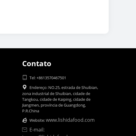
Contato

Tel: +8613570467501

Endereço: NO.25, estrada de Shuibian,
zona industrial de Shuibian, cidade de
Tangkou, cidade de Kaiping, cidade de
Jiangmen, província de Guangdong,
P.R.China
www.lishidafood.com

Website:
E-mail:
