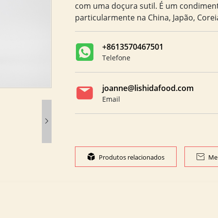
com uma doçura sutil. É um condimento
particularmente na China, Japão, Coreia
+8613570467501
Telefone
joanne@lishidafood.com
Email


Produtos relacionados

Me