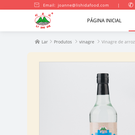

Email: joanne@lishidafood.com
|

PÁGINA INICIAL
Lar
Produtos
vinagre
Vinagre de arro



